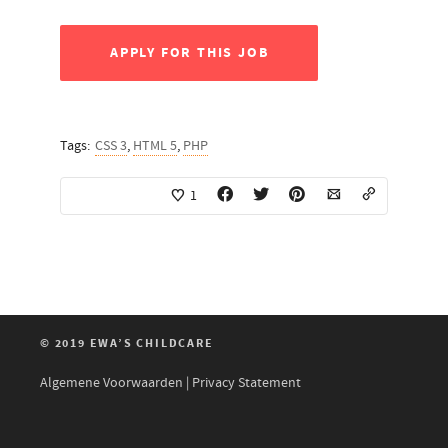
APPLY FOR THIS JOB
Tags:
CSS 3
,
HTML 5
,
PHP
1
© 2019 EWA’S CHILDCARE
Algemene Voorwaarden
|
Privacy Statement