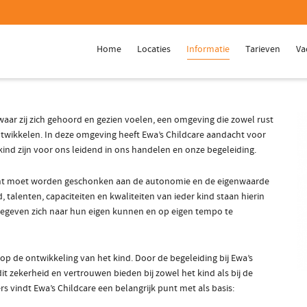
Home
Locaties
Informatie
Tarieven
Va
waar zij zich gehoord en gezien voelen, een omgeving die zowel rust
ntwikkelen. In deze omgeving heeft Ewa’s Childcare aandacht voor
 kind zijn voor ons leidend in ons handelen en onze begeleiding.
ndacht moet worden geschonken aan de autonomie en de eigenwaarde
 talenten, capaciteiten en kwaliteiten van ieder kind staan hierin
gegeven zich naar hun eigen kunnen en op eigen tempo te
 op de ontwikkeling van het kind. Door de begeleiding bij Ewa’s
dit zekerheid en vertrouwen bieden bij zowel het kind als bij de
 vindt Ewa’s Childcare een belangrijk punt met als basis: