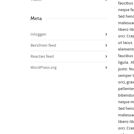
faucibus
neque fau
Sed hend
Meta
malesuad
libero li
Inloggen
orci. Cra
ut lacus
Berichten feed
elementu
faucibus 
Reacties feed
ligula. 
WordPress.org
justo. Nu
semper t
orci, gr
pellente
bibendum
neque ma
Sed hend
malesuad
libero li
orci. Cra