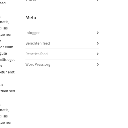
 sed
,
Meta
natis,
lisis
Inloggen
ngue non
e
Berichten feed
tor enim
igula
Reacties feed
llis eget
WordPress.org
us
itur erat
ut
Etiam sed
,
natis,
lisis
ngue non