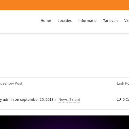
Home
Locaties
Informatie
Tarieven
Va
ideshow Post
Link P
by
admin
on
september 15, 2013
in
News
,
Talent
0 