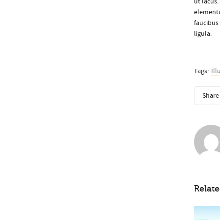
ut lacus
elementu
faucibus 
ligula.
Tags:
Ill
Share 
Relate