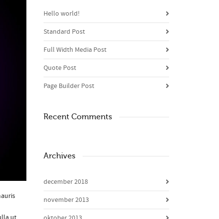
Hello world!
Standard Post
Full Width Media Post
Quote Post
Page Builder Post
Recent Comments
Archives
december 2018
mauris
november 2013
lla ut
oktober 2013