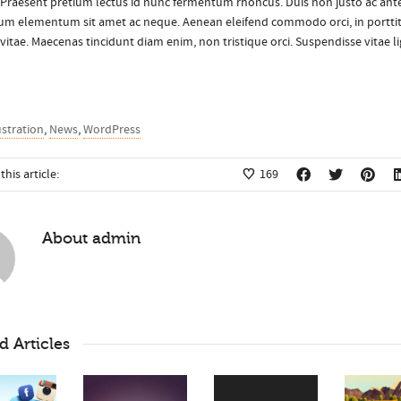
. Praesent pretium lectus id nunc fermentum rhoncus. Duis non justo ac ant
m elementum sit amet ac neque. Aenean eleifend commodo orci, in portti
vitae. Maecenas tincidunt diam enim, non tristique orci. Suspendisse vitae l
ustration
,
News
,
WordPress
this article:
169
About
admin
d Articles