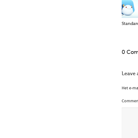
Standar
0 Co
Leave 
Het e-ma
Commen