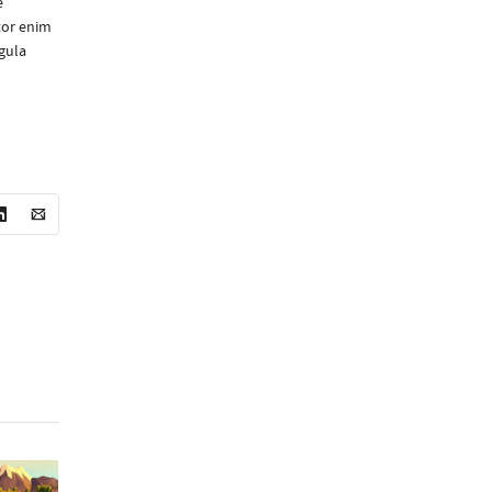
e
tor enim
igula