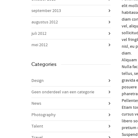
elit mol
september 2013
habitasse
diam con
augustus 2012
vel, aliq
sollicitu
juli 2012
vel fring
mei 2012
nisl, eu
diam.
Aliquam 
Categories
Nulla fac
tellus, s
gravida 
Design
posuere 
Geen onderdeel van een categorie
pharetra
Pellente
News
Etiam tor
cursus v
Photography
libero so
Talent
pretium 
Suspendi
Travel