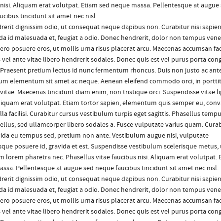
 nisi. Aliquam erat volutpat. Etiam sed neque massa. Pellentesque at augue
cibus tincidunt sit amet nec nisl.
rerit dignissim odio, ut consequat neque dapibus non. Curabitur nisi sapien
a id malesuada et, feugiat a odio. Donec hendrerit, dolor non tempus vene
bero posuere eros, ut mollis urna risus placerat arcu. Maecenas accumsan faci
s vel ante vitae libero hendrerit sodales. Donec quis est vel purus porta co
. Praesent pretium lectus id nunc fermentum rhoncus. Duis non justo ac ant
m elementum sit amet ac neque. Aenean eleifend commodo orci, in portti
vitae. Maecenas tincidunt diam enim, non tristique orci. Suspendisse vitae l
Aliquam erat volutpat. Etiam tortor sapien, elementum quis semper eu, conva
lla facilisi. Curabitur cursus vestibulum turpis eget sagittis. Phasellus temp
ellus, sed ullamcorper libero sodales a. Fusce vulputate varius quam. Curab
avida eu tempus sed, pretium non ante. Vestibulum augue nisi, vulputate
sque posuere id, gravida et est. Suspendisse vestibulum scelerisque metus, 
 lorem pharetra nec. Phasellus vitae faucibus nisi. Aliquam erat volutpat. 
ssa. Pellentesque at augue sed neque faucibus tincidunt sit amet nec nisl.
rerit dignissim odio, ut consequat neque dapibus non. Curabitur nisi sapien
a id malesuada et, feugiat a odio. Donec hendrerit, dolor non tempus vene
bero posuere eros, ut mollis urna risus placerat arcu. Maecenas accumsan faci
s vel ante vitae libero hendrerit sodales. Donec quis est vel purus porta co