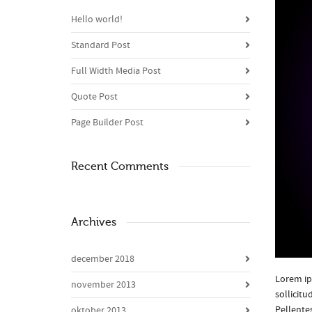
Hello world!
Standard Post
Full Width Media Post
Quote Post
Page Builder Post
Recent Comments
Archives
december 2018
Lorem ip
november 2013
sollicit
Pellentes
oktober 2013