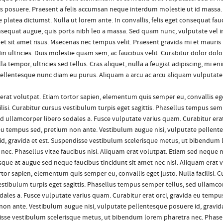
lis posuere. Praesent a felis accumsan neque interdum molestie ut id massa.
 platea dictumst. Nulla ut lorem ante. In convallis, felis eget consequat fau
sequat augue, quis porta nibh leo a massa. Sed quam nunc, vulputate vel 
uet sit amet risus. Maecenas nec tempus velit. Praesent gravida mi et mauris
din ultricies. Duis molestie quam sem, ac faucibus velit. Curabitur dolor dolor,
illa tempor, ultricies sed tellus. Cras aliquet, nulla a feugiat adipiscing, mi e
 pellentesque nunc diam eu purus. Aliquam a arcu ac arcu aliquam vulputate
erat volutpat. Etiam tortor sapien, elementum quis semper eu, convallis ege
ilisi. Curabitur cursus vestibulum turpis eget sagittis. Phasellus tempus se
ed ullamcorper libero sodales a. Fusce vulputate varius quam. Curabitur erat
eu tempus sed, pretium non ante. Vestibulum augue nisi, vulputate pellent
id, gravida et est. Suspendisse vestibulum scelerisque metus, ut bibendum
 nec. Phasellus vitae faucibus nisi. Aliquam erat volutpat. Etiam sed neque 
sque at augue sed neque faucibus tincidunt sit amet nec nisl. Aliquam erat v
tor sapien, elementum quis semper eu, convallis eget justo. Nulla facilisi. C
estibulum turpis eget sagittis. Phasellus tempus semper tellus, sed ullamco
dales a. Fusce vulputate varius quam. Curabitur erat orci, gravida eu tempu
non ante. Vestibulum augue nisi, vulputate pellentesque posuere id, gravida
sse vestibulum scelerisque metus, ut bibendum lorem pharetra nec. Phasel