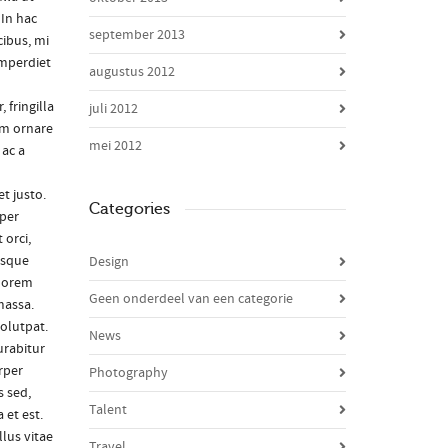
 In hac
september 2013
cibus, mi
imperdiet
augustus 2012
 fringilla
juli 2012
nim ornare
mei 2012
 ac a
t justo.
Categories
mper
 orci,
esque
Design
 lorem
Geen onderdeel van een categorie
massa.
olutpat.
News
urabitur
rper
Photography
s sed,
Talent
 et est.
lus vitae
Travel