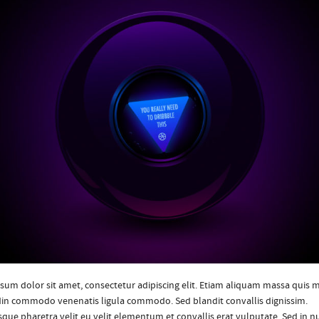
sum dolor sit amet, consectetur adipiscing elit. Etiam aliquam massa quis 
udin commodo venenatis ligula commodo. Sed blandit convallis dignissim.
que pharetra velit eu velit elementum et convallis erat vulputate. Sed in nu